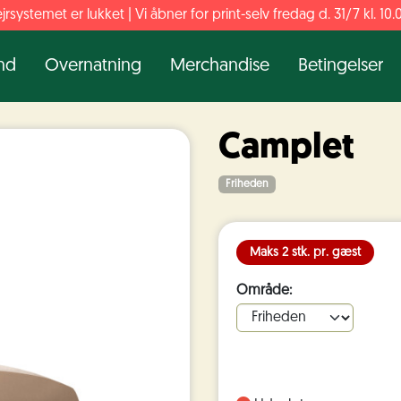
jrsystemet er lukket | Vi åbner for print-selv fredag d. 31/7 kl. 10.
nd
Overnatning
Merchandise
Betingelser
Camplet
Friheden
Maks 2 stk. pr. gæst
Område: