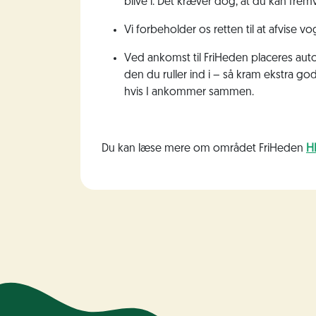
blive i. Det kræver dog, at du kan frem
Vi forbeholder os retten til at afvise
Ved ankomst til FriHeden placeres au
den du ruller ind i – så kram ekstra go
hvis I ankommer sammen.
Du kan læse mere om området FriHeden
H