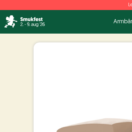
Le
Armbå