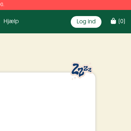
00.
Hjælp
(
0
)