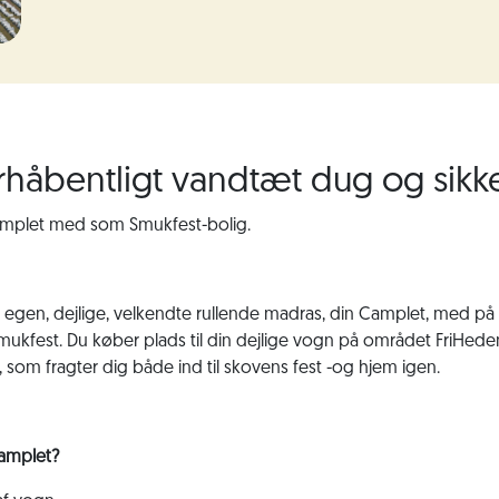
rhåbentligt vandtæt dug og sikk
 camplet med som Smukfest-bolig.
t egen, dejlige, velkendte rullende madras, din Camplet, med på
 Smukfest. Du køber plads til din dejlige vogn på området FriHede
t, som fragter dig både ind til skovens fest -og hjem igen.
amplet?