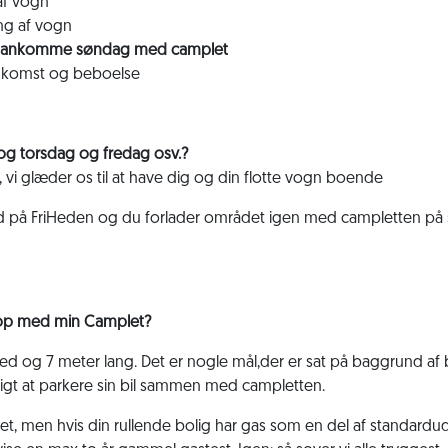
 af vogn
ing af vogn
 at ankomme søndag med camplet
ankomst og beboelse
og torsdag og fredag osv.?
, vi glæder os til at have dig og din flotte vogn boende
ind på FriHeden og du forlader området igen med campletten på sl
 op med min Camplet?
d og 7 meter lang. Det er nogle mål,der er sat på baggrund af b
uligt at parkere sin bil sammen med campletten.
plet, men hvis din rullende bolig har gas som en del af standardud