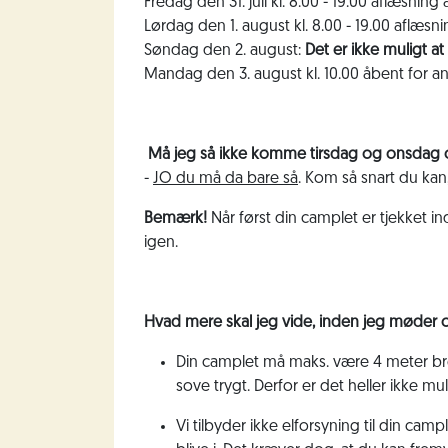
Fredag den 31. juli kl. 8.00 - 19.00 aflæsning
Lørdag den 1. august kl. 8.00 - 19.00 aflæsn
Søndag den 2. august:
Det er ikke muligt
Mandag den 3. august kl. 10.00 åbent for 
Må jeg så ikke komme tirsdag og onsdag 
-
JO du må da bare så
. Kom så snart du kan
Bemærk!
Når først din camplet er tjekket 
igen.
Hvad mere skal jeg vide, inden jeg møder
Din camplet må maks. være 4 meter bre
sove trygt. Derfor er det heller ikke m
Vi tilbyder ikke elforsyning til din cam