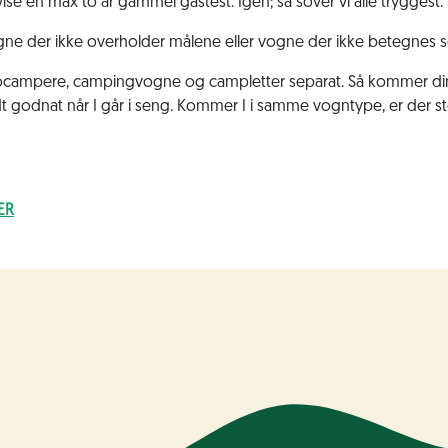
vise en max to år gammel gastest. Igen; så sover vi alle tryggest.
 vogne der ikke overholder målene eller vogne der ikke betegnes
tocampere, campingvogne og campletter separat. Så kommer din
dt godnat når I går i seng. Kommer I i samme vogntype, er der stø
ER