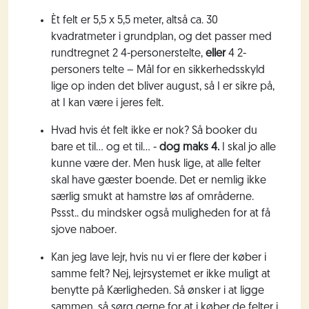
Èt felt er 5,5 x 5,5 meter, altså ca. 30
kvadratmeter i grundplan, og det passer med
rundtregnet 2 4-personerstelte,
eller
4 2-
personers telte – Mål for en sikkerhedsskyld
lige op inden det bliver august, så I er sikre på,
at I kan være i jeres felt.
Hvad hvis ét felt ikke er nok? Så booker du
bare et til… og et til…
-
dog maks 4.
I skal jo alle
kunne være der. Men husk lige, at alle felter
skal have gæster boende. Det er nemlig ikke
særlig smukt at hamstre løs af områderne.
Pssst.. du mindsker også muligheden for at få
sjove naboer.
Kan jeg lave lejr, hvis nu vi er flere der køber i
samme felt? Nej, lejrsystemet er ikke muligt at
benytte på Kærligheden. Så ønsker i at ligge
sammen, så sørg gerne for at i køber de felter i