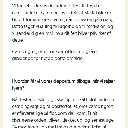
Vi forbeholder os desuden retten til at rykke
campingfelter sammen, hvis dele af Mark 1 ikke er
blevet forhåndsreserveret, når festivalen går i gang.
Dette tager vi stilling til i ugerne op til festivalen, og
vi sender dig en mail, hvis dit felt bliver påvirket af
dette
Campingreglerne for KærligHeden også er
gældende for netop dette område.
Hvordan får vi vores depositum tilbage, når vi rejser
hjem?
Når festen er slut, og I skal hjem, skal I blot finde en
campingvagt og få bekræftet, at jeres campingfelt
er afleveret lige så flot, som da I kom. Er alt i
skønneste orden, bliver I tjekket ud, og senest uge
34 modtager I en mail fra os om bekræftelse af