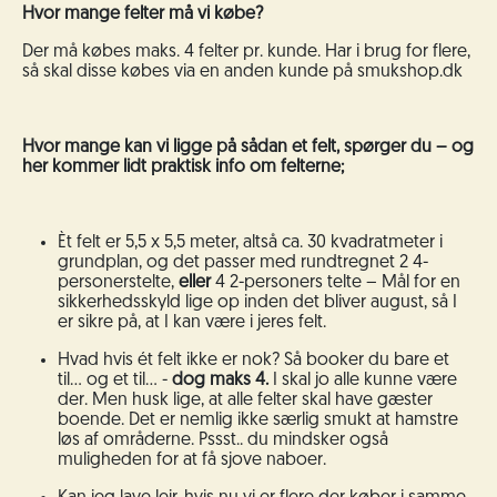
Hvor mange felter må vi købe?
Der må købes maks. 4 felter pr. kunde. Har i brug for flere,
så skal disse købes via en anden kunde på smukshop.dk
Hvor mange kan vi ligge på sådan et felt, spørger du – og
her kommer lidt praktisk info om felterne;
Èt felt er 5,5 x 5,5 meter, altså ca. 30 kvadratmeter i
grundplan, og det passer med rundtregnet 2 4-
personerstelte,
eller
4 2-personers telte – Mål for en
sikkerhedsskyld lige op inden det bliver august, så I
er sikre på, at I kan være i jeres felt.
Hvad hvis ét felt ikke er nok? Så booker du bare et
til… og et til…
-
dog maks 4.
I skal jo alle kunne være
der. Men husk lige, at alle felter skal have gæster
boende. Det er nemlig ikke særlig smukt at hamstre
løs af områderne. Pssst.. du mindsker også
muligheden for at få sjove naboer.