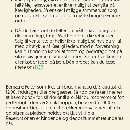
Kan jeg lave lejr, hvis nu vi er flere der køber i samme
felt? Nej, lejrsystemet er ikke muligt at benytte på
Kærligheden. Så ønsker i at ligge sammen, så sørg
gerne for at i køber de felter i måtte bruge i samme
ordre.
Når du har sikret de felter du måtte have brug for i
din smukshop, tager Walther dem
ikke
retur igen.
Salg til venteliste er heller ikke muligt, så hvis du vil af
med dit stykke af KærligHeden, mod al forventning,
kan du finde en køber af feltet, og overdrage det på
sikker vis gennem smukshoppen. Så har hverken du
eller køber fadøl på isen. Dén proces kan du læse
mere om
HER
Bemærk:
Felter som ikke er i brug mandag d. 3. august kl.
12.00, inddrages til andre gæster. Så køb de felter i mener
at have behov for, så der er til alle. Når du reserverer et felt
på Kærligheden via Smukshoppen, betaler du 1.000 kr. i
depositum. Depositummet dækker reservationen af feltet
og sikrer, at pladsen holdes eksklusivt til dig.
Reservationen er bindende og d
epositummet refunderes,
når: