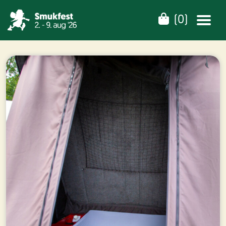
(
0
)